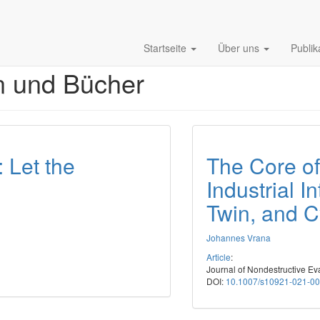
Startseite
Über uns
Publi
n und Bücher
 Let the
The Core of
Industrial I
Twin, and C
Johannes Vrana
Article
:
Journal of Nondestructive Ev
DOI:
10.1007/s10921-021-0