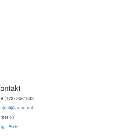
ontakt
49 (173) 2561833
ontact@vrana.net
mer ;-)
ung
-
AGB