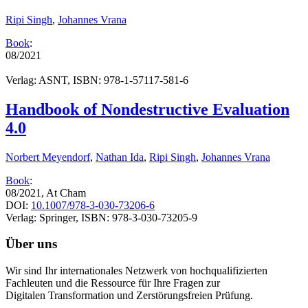
Ripi Singh
,
Johannes Vrana
Book
:
08/2021
Verlag: ASNT, ISBN: 978-1-57117-581-6
Handbook of Nondestructive Evaluation
4.0
Norbert Meyendorf
,
Nathan Ida
,
Ripi Singh
,
Johannes Vrana
Book
:
08/2021, At Cham
DOI:
10.1007/978-3-030-73206-6
Verlag: Springer, ISBN: 978-3-030-73205-9
Über uns
Wir sind Ihr internationales Netzwerk von hochqualifizierten
Fachleuten und die Ressource für Ihre Fragen zur
Digitalen Transformation und Zerstörungsfreien Prüfung.