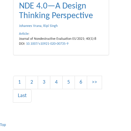
NDE 4.0—A Design
Thinking Perspective
Johannes Vrana
,
Ripi Singh
Article
:
Journal of Nondestructive Evaluation 01/2021; 40(1):8
DOI:
10.1007/s10921-020-00735-9
1
2
3
4
5
6
>>
Last
Top