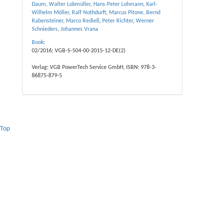
Daum
,
Walter Lobmüller
,
Hans-Peter Lohmann
,
Karl-
Wilhelm Möller
,
Ralf Nothdurft
,
Marcus Pitone
,
Bernd
Rabensteiner
,
Marco Redieß
,
Peter Richter
,
Werner
Schnieders
,
Johannes Vrana
Book
:
02/2016; VGB-S-504-00-2015-12-DE(2)
Verlag: VGB PowerTech Service GmbH, ISBN: 978-3-
86875-879-5
Top